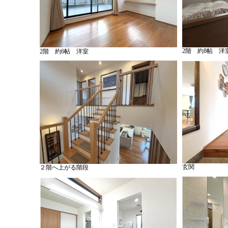
2階 約8帖 洋
2階 約6帖 洋室
玄関
２階へ上がる階段