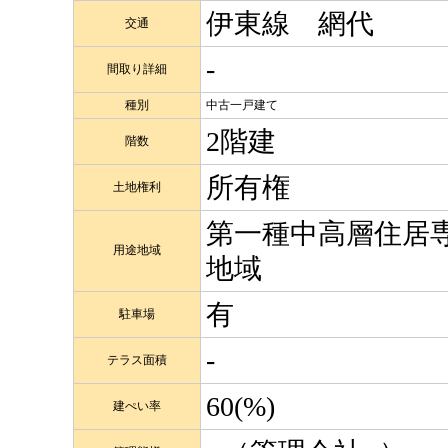
伊東線 網代
交通
-
間取り詳細
種別
中古一戸建て
2階建
階数
所有権
土地権利
第一種中高層住居
用途地域
地域
有
駐車場
-
テラス面積
60(%)
建ぺい率