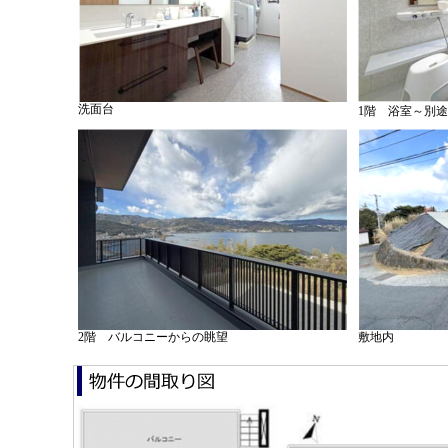
洗面台
1階 浴室～別
2階 バルコニーからの眺望
敷地内