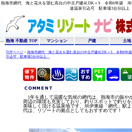
熱海市網代 海と花火を望む高台の中古戸建4LDK＋S 令和6年築 J
途温泉引込可 駐車場3台分以上 /
熱海 不動産 TOP
マンション
戸建
土地
TOPページ
>
熱海市網代 海と花火を望む高台の中古戸建4LDK＋S 令和6年
引込可 駐車場3台分以上
1年を通して温暖な気候の網代は、熱海市の賑や
周辺の環境も充実しており、釣りスポットで釣りを
美味しく頂ける温泉地です。JR伊東線「網代」駅
代は、リゾートの拠点としてもおすすめです！