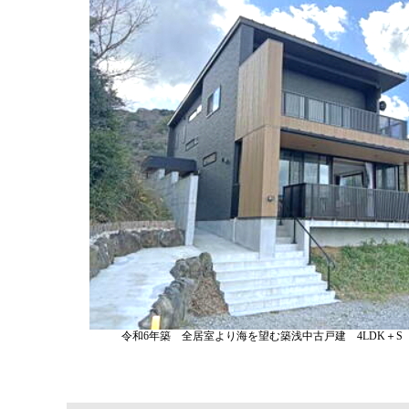
令和6年築 全居室より海を望む築浅中古戸建 4LDK＋