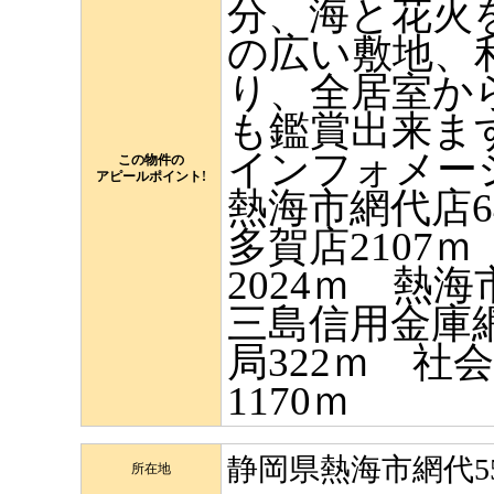
分、海と花火を
の広い敷地、
り、全居室か
も鑑賞出来ま
インフォメー
この物件の
アピールポイント!
熱海市網代店
多賀店2107
2024ｍ 熱
三島信用金庫網
局322ｍ 社
1170ｍ
静岡県熱海市網代55
所在地