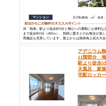
2
マンション
2LDK
(敷地：-m
延床：76
JR「熱海」駅より徒歩約3分と都心への通勤にも便利
まで徒歩約5分（400ｍ）、気軽に愛犬とのお散歩が楽
用施設も充実しています。屋上からは熱海海上花火大会
アデニウム熱
11階部分 
駅より徒歩5
天風呂 家
宅配ロッカ