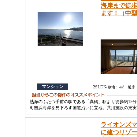
海岸まで徒歩
ます！（中型
2
マンション
2SLDK
(敷地：-m
延床：1
熱海のふたつ手前の駅である「真鶴」駅より徒歩約15
町吉浜海岸を見下ろす国道沿いに立地。共用施設の充実
ライオンズ
に建つリゾー