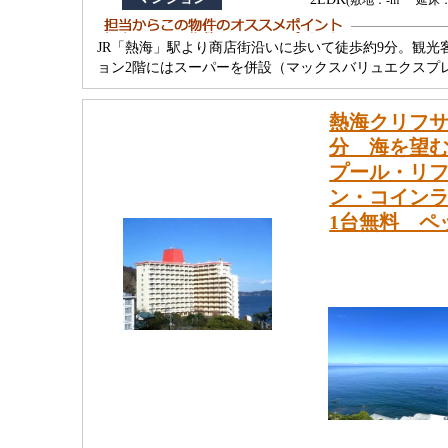
(敷地：-m
延床：6
JR「熱海」駅より商店街沿いに歩いて徒歩約9分。観
ョン2階にはスーパーを併設（マックスバリュエクスプ
熱海クリフサ
分 海を望む
プール・リ
ン・コイン
1台無料 ペ