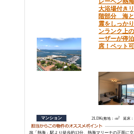
レーベン熱海
大浴場付きリ
階部分 海と
震をしっか
ンランク上
ーザーが停
席！ペット
2
マンション
2LDK
(敷地：-m
延床：6
JR「熱海」駅より徒歩約13分、熱海マリーナの正面