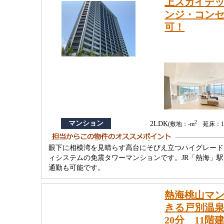
上スカイデ
ンジ・コン
可！
2
マンション
2LDK
(敷地：-m
延床：15
眼下に相模湾を見晴らす高台にそびえ立つハイグレード
ィシステムの免震タワーマンションです。JR「熱海」
通勤も可能です。
熱海桃山マ
きる戸別温泉
20分 11