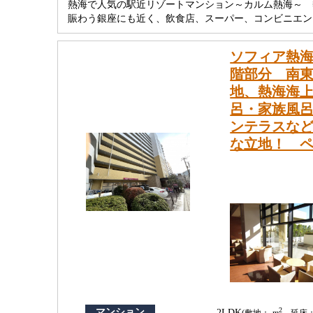
熱海で人気の駅近リゾートマンション～カルム熱海～ 
賑わう銀座にも近く、飲食店、スーパー、コンビニエン
ソフィア熱海
階部分 南東
地、熱海海
呂・家族風
ンテラスなど
な立地！ 
2
マンション
2LDK