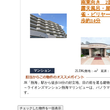
南東向き 2
露天風呂・
雀・ビリヤー
歩約14分
2
マンション
2LDK
(敷地：-m
延床：11
JR「熱海」駅から徒歩14分の好立地、目の前を遮る
～ライオンズマンション熱海マリンビューは、パノラマ
す。