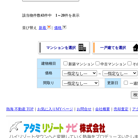
該当物件数
43
件中
1～20
件を表示
並び替え
新着
|
価格
マンションを選択
一戸建てを選択
建物種目
新築マンション
中古マンション
そ
価格
～
間取り
更新日
一週
熱海 不動産 TOP
｜
お気に入りMYページ
｜
お問合せ
｜
会社概要
｜
売却査定
｜
ア