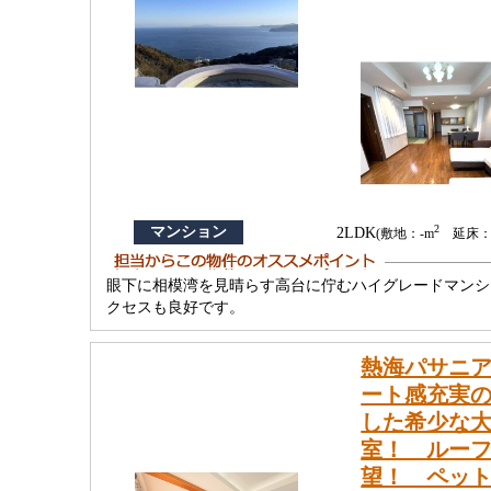
2
マンション
2LDK
(敷地：-m
延床：98
眼下に相模湾を見晴らす高台に佇むハイグレードマンシ
クセスも良好です。
熱海パサニ
ート感充実の
した希少な大
室！ ルー
望！ ペッ