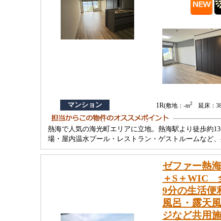
2
マンション
1R
(敷地：-m
延床：38.
熱海で人気の海光町エリアに立地。熱海駅より徒歩約
場・屋内温水プール・レストラン・ゲストルームなど、
ゼファー熱海
＋S＋WIC
9分の生活便
風呂・露天
ジなど共用