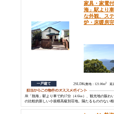
家具・家電付
海」駅より車
な外観、ス
炉・床暖房
2
一戸建て
2SLDK
(敷地：121.06m
延床：
JR「熱海」駅より車で約17分（4.6㎞）、観光地の賑
の比較的新しい小規模高級別荘地。隔たるもののない相