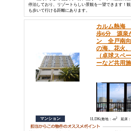
停泊しており、リゾートらしい景観を一望できます！観
も歩いて行ける距離にあります。
カルム熱海 
歩6分 源泉
ン 全戸南向
の海、花火
（卓球スペ
ーなど共用
2
マンション
1LDK
(敷地：-m
延床：61