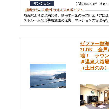
2
マンション
2DK
(敷地：-m
延床：73
熱海駅より徒歩約13分、熱海で人気の海光町エリアに
ストルームなど共用施設の充実、マンションの管理も行
ゼファー熱海
2LDK 全
地！ ラウ
き温泉大浴
（土日のみ