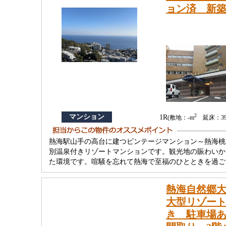
ョン済 新
2
マンション
1R
(敷地：-m
延床：39.
熱海駅山手の高台に建つビンテージマンション～熱海桃
別温泉付きリゾートマンションです。観光地の賑わいか
た環境です。喧騒を忘れて熱海で至福のひとときを過ご
熱海自然郷
大型リゾート
き 駐車場