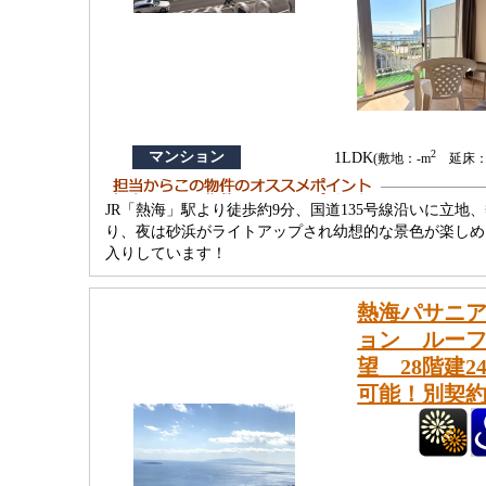
2
マンション
1LDK
(敷地：-m
延床：5
JR「熱海」駅より徒歩約9分、国道135号線沿いに立
り、夜は砂浜がライトアップされ幼想的な景色が楽しめ
入りしています！
熱海パサニ
ョン ルー
望 28階建
可能！別契