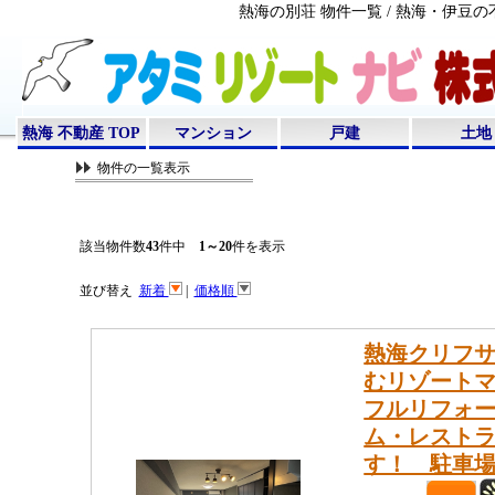
熱海の別荘 物件一覧 / 熱海・伊
熱海 不動産 TOP
マンション
戸建
土地
物件の一覧表示
該当物件数
43
件中
1～20
件を表示
並び替え
新着
|
価格順
熱海クリフサ
むリゾートマ
フルリフォ
ム・レスト
す！ 駐車場