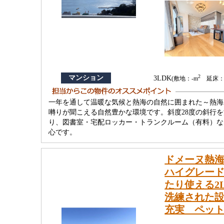
2
マンション
3LDK
(敷地：-m
延床：94
一年を通して温暖な気候と熱海の自然に囲まれた～熱海
囀りが聞こえる自然豊かな環境です。斜度28度の斜行
り、図書室・宅配ロッカー・トランクルーム（有料）な
心です。
ドメーヌ熱
ハイグレード
たり使える2
洗練された
充実 ペッ