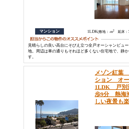
2
マンション
1LDK
(敷地：-m
延床：74
見晴らしの良い高台にそびえ立つ全戸オーシャンビュー
地。周辺は車の通りもそれほど多くない住宅地で、静か
す。
メゾン紅葉
ション オー
1LDK 戸
歩9分 熱海
しい夜景も