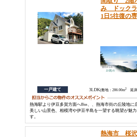
間取り 2階
み ドック
1日5往復の
2
一戸建て
3LDK
(敷地：286.00m
延床：
熱海駅より伊豆多賀方面へ8㎞、、熱海市街の丘陵地に
美しい山景色、相模湾や伊豆半島を一望する眺望が魅力
す。
熱海市 桜沢