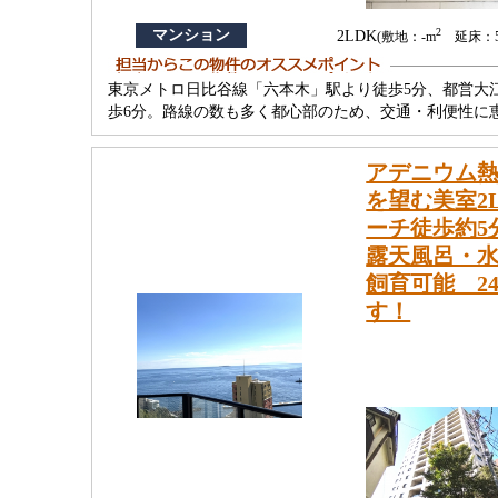
2
マンション
2LDK
(敷地：-m
延床：55
東京メトロ日比谷線「六本木」駅より徒歩5分、都営大
歩6分。路線の数も多く都心部のため、交通・利便性に
アデニウム熱
を望む美室2
ーチ徒歩約5
露天風呂・
飼育可能 2
す！