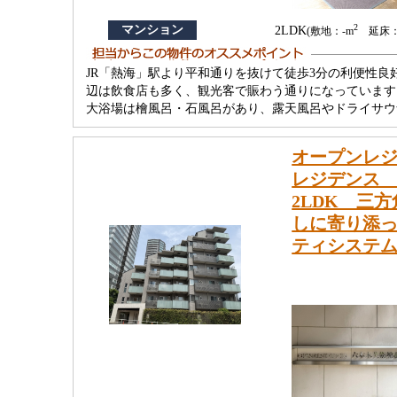
2
マンション
2LDK
(敷地：-m
延床：7
JR「熱海」駅より平和通りを抜けて徒歩3分の利便性
辺は飲食店も多く、観光客で賑わう通りになっています
大浴場は檜風呂・石風呂があり、露天風呂やドライサウ
オープンレジ
レジデンス 
2LDK 三
しに寄り添
ティシステ