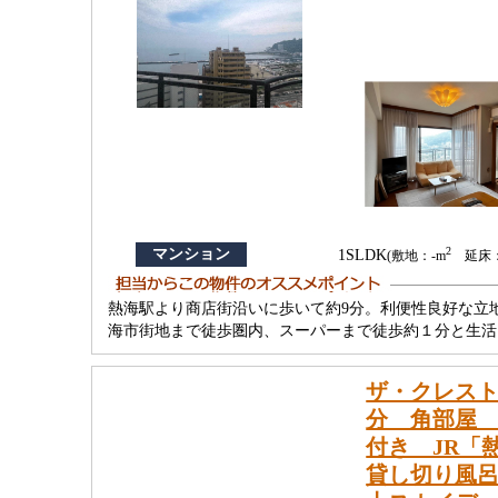
2
マンション
1SLDK
(敷地：-m
延床：6
熱海駅より商店街沿いに歩いて約9分。利便性良好な立
海市街地まで徒歩圏内、スーパーまで徒歩約１分と生活
ザ・クレスト
分 角部屋 
付き JR「
貸し切り風