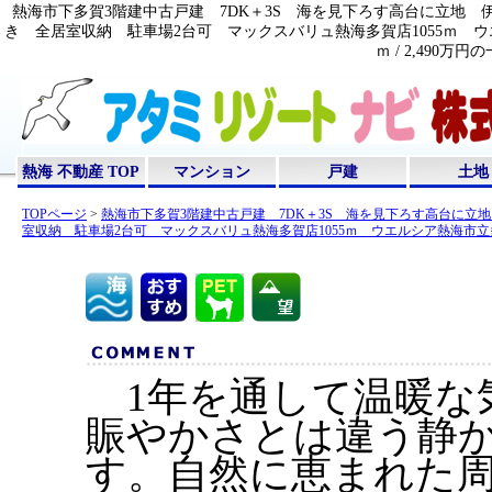
熱海市下多賀3階建中古戸建 7DK＋3S 海を見下ろす高台に立地
き 全居室収納 駐車場2台可 マックスバリュ熱海多賀店1055ｍ ウエ
ｍ / 2,490
熱海 不動産 TOP
マンション
戸建
土地
TOPページ
>
熱海市下多賀3階建中古戸建 7DK＋3S 海を見下ろす高台に
室収納 駐車場2台可 マックスバリュ熱海多賀店1055ｍ ウエルシア熱海市立多
1年を通して温暖な
賑やかさとは違う静
す。自然に恵まれた