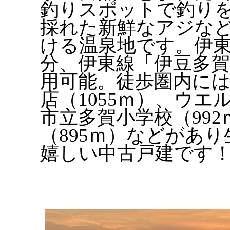
釣りスポットで釣り
採れた新鮮なアジな
ける温泉地です。伊東
分、伊東線「伊豆多賀
用可能。徒歩圏内に
店（1055ｍ）、ウエ
市立多賀小学校（99
（895ｍ）などがあ
嬉しい中古戸建です