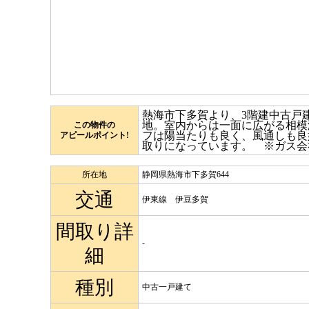
熱海市下多賀より、3階建中古戸
地。室内からは一面に広がる相模
この物件の
フは陽当たりも良く、風通しも良
アピールポイント!
取りになっています。 ※ガス会
所在地
静岡県熱海市下多賀644
交通
伊東線 伊豆多賀
間取り詳
-
細
種別
中古一戸建て