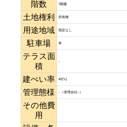
階数
3階建
土地権利
所有権
用途地域
指定なし
駐車場
有
テラス面
-
積
建ぺい率
40(%)
管理態様
- （管理会社:-）
その他費
用