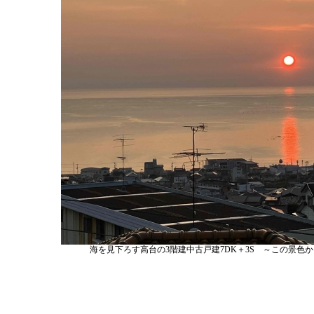
海を見下ろす高台の3階建中古戸建7DK＋3S ～この景色