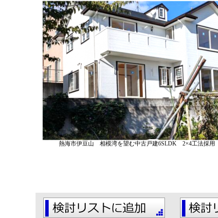
熱海市伊豆山 相模湾を望む中古戸建6SLDK 2×4工法採