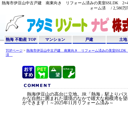
熱海市伊豆山中古戸建 南東向き リフォーム済みの美室6SLDK 2×4
ォーム済 / 2,58
熱海 不動産 TOP
マンション
戸建
土地
TOPページ
>
熱海市伊豆山中古戸建 南東向き リフォーム済みの美室6SLDK 2
済
熱海伊豆山の高台に立地。JR「熱海」駅よりバス
かな自然に囲まれた環境のなかで雄大な相模湾を望
ができます！～2025年11月リフォーム済み～