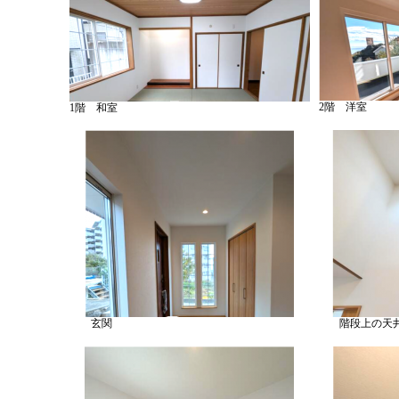
2階 洋室
1階 和室
玄関
階段上の天井