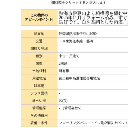
間取図をクリックすると拡大します
熱海市伊豆山より相模湾を望む中古
この物件の
2025年11月リフォーム済み、
アピールポイント!
良好です。白を基調とした内装、
所在地
静岡県熱海市伊豆山1090
交通
ＪＲ東海道本線 熱海
間取り詳細
-
種別
中古一戸建て
階数
2階建
土地権利
所有権
用途地域
第二種中高層住居専用地域
駐車場
-
テラス面積
-
建ぺい率
60(%)
管理態様
- （管理会社:-）
その他費用
設備・条件
フローリング/バス・トイレ別/2階以上/ペッ