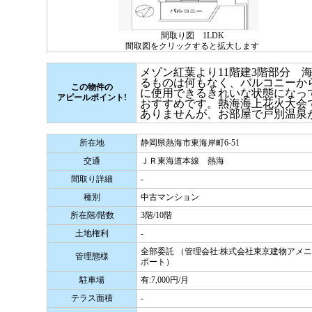
間取り図 1LDK
間取図をクリックすると拡大します
メゾン紅葉より11階建3階部分 
るものは何もなく、バルコニーか
この物件の
に使用できるきれいな状態になっ
アピールポイント!
おすすめです。熱海海上花火大会
ありませんが、お部屋で戸別温泉
所在地
静岡県熱海市東海岸町6-51
交通
ＪＲ東海道本線 熱海
間取り詳細
-
種別
中古マンション
所在階/階数
3階/10階
土地権利
-
全部委託 （管理会社:株式会社東京建物アメ
管理態様
ポート）
駐車場
有:7,000円/月
テラス面積
-