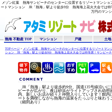
メゾン紅葉 熱海サンビーチのセンターに位置するリゾートマンション
ートマンション JR「熱海」駅より徒歩9分 熱海海上花火大会では特等
万円のマンシ
熱海 不動産 TOP
マンション
戸建
土地
TOPページ
>
メゾン紅葉 熱海サンビーチのセンターに位置するリゾートマンシ
ション JR「熱海」駅より徒歩9分 熱海海上花火大会では特等席！サンビー
JR「熱海」駅より徒歩約9分、国道135号線沿い
ビーチが広がり、夜は砂浜がライトアップされ幼想
内、新しいお店が続々と仲間入りしています！館内
ートを満喫しながら熱海の温泉をたっぷりと味わう
（細則あり）