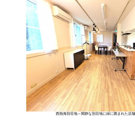
西熱海別荘地～閑静な別荘地に緑に囲まれた店