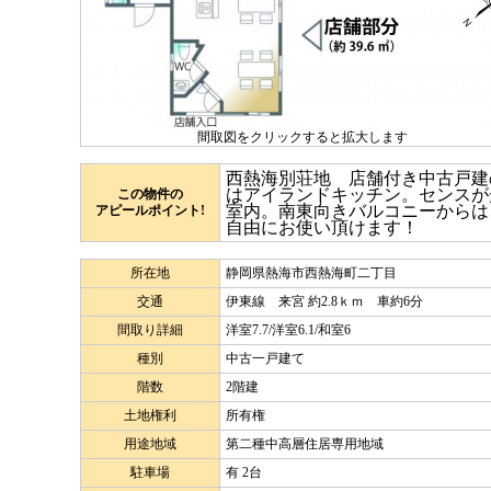
間取図をクリックすると拡大します
西熱海別荘地 店舗付き中古戸建
はアイランドキッチン。センスが
この物件の
室内。南東向きバルコニーからは
アピールポイント!
自由にお使い頂けます！
所在地
静岡県熱海市西熱海町二丁目
交通
伊東線 来宮 約2.8ｋｍ 車約6分
間取り詳細
洋室7.7/洋室6.1/和室6
種別
中古一戸建て
階数
2階建
土地権利
所有権
用途地域
第二種中高層住居専用地域
駐車場
有 2台