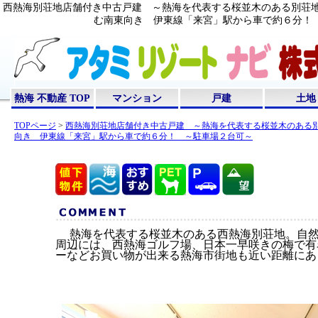
西熱海別荘地店舗付き中古戸建 ～熱海を代表する桜並木のある別荘
む南東向き 伊東線「来宮」駅から車で約６分！ ～
熱海 不動産 TOP
マンション
戸建
土地
TOPページ
>
西熱海別荘地店舗付き中古戸建 ～熱海を代表する桜並木のある
向き 伊東線「来宮」駅から車で約６分！ ～駐車場２台可～
熱海を代表する桜並木のある西熱海別荘地。自然
周辺には、西熱海ゴルフ場、日本一早咲きの梅で有
ーなどお買い物が出来る熱海市街地も近い距離にあ