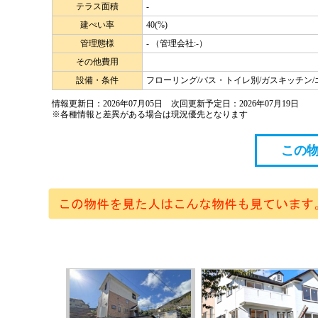
テラス面積
-
建ぺい率
40(%)
管理態様
- （管理会社:-）
その他費用
設備・条件
フローリング/バス・トイレ別/ガスキッチン/
情報更新日：2026年07月05日 次回更新予定日：2026年07月19日
※各種情報と差異がある場合は現況優先となります