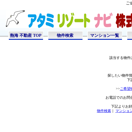
ご
熱海 不動産 TOP
物件検索
マンション一覧
該当する物件
探したい物件
下
>>
ご希望
お電話でのお問合せは
下記よりお
物件検索
｜
マンショ