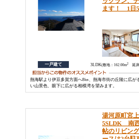
ックラン、
ます！ 1日
2
一戸建て
3LDK
(敷地：162.00m
延床：
熱海駅より伊豆多賀方面へ8㎞、熱海市街の丘陵に広が
い山景色、眼下に広がる相模湾を望みます。
湯河原町宮上
5SLDK 
帖のリビン
ースは2台駐