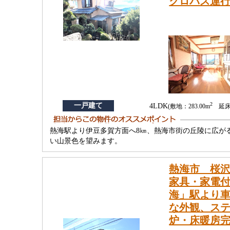
クロバス運
2
一戸建て
4LDK
(敷地：283.00m
延床：
熱海駅より伊豆多賀方面へ8㎞、熱海市街の丘陵に広が
い山景色を望みます。
熱海市 桜沢
家具・家電付
海」駅より車
な外観、ス
炉・床暖房