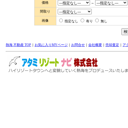
価格
～
間取り
画像
指定なし
有り
無し
熱海 不動産 TOP
｜
お気に入りMYページ
｜
お問合せ
｜
会社概要
｜
売却査定
｜
ア