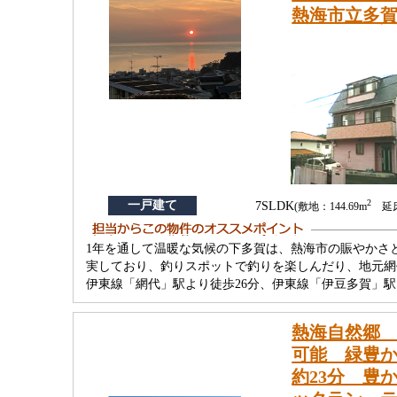
熱海市立多賀
2
一戸建て
7SLDK
(敷地：144.69m
延床：
1年を通して温暖な気候の下多賀は、熱海市の賑やかさ
実しており、釣りスポットで釣りを楽しんだり、地元網
伊東線「網代」駅より徒歩26分、伊東線「伊豆多賀」駅
熱海自然郷 
可能 緑豊か
約23分 豊