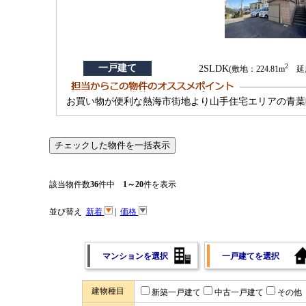
2
一戸建て
2SLDK
(敷地：224.81m
延床
お買い物が便利な熱海市街地より山手住宅エリアの青葉
該当物件数
36
件中
1～20
件を表示
並び替え
新着
|
価格
マンションを選択
一戸建てを選択
建物種目
新築一戸建て
中古一戸建て
その他