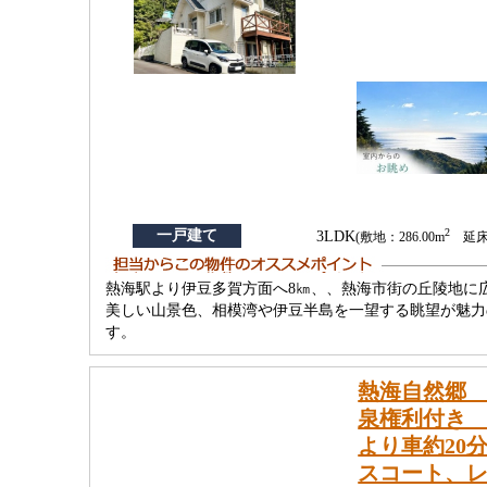
2
一戸建て
3LDK
(敷地：286.00m
延床：
熱海駅より伊豆多賀方面へ8㎞、、熱海市街の丘陵地に
美しい山景色、相模湾や伊豆半島を一望する眺望が魅力
す。
熱海自然郷 
泉権利付き 
より車約20
スコート、レ