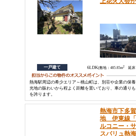
上花火大会
2
一戸建て
6LDK
(敷地：485.85m
延床：1
熱海駅周辺の希少エリア～桃山町は、別荘や企業の保養
光地の賑わいから程よく距離を置いており、車の通りも
を誇ります。
熱海市下多賀
地 伊東線
ルコニー・サ
スバリュ熱海