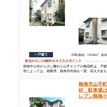
2
一戸建て
2DK
(敷地：158.86m
延床：
熱海中心街から少し離れた山手エリアの梅花町は、戸建
所によっては、相模湾、熱海市街地を一望、花火大会も
熱海市山手町
好 駐車場2
レブン熱海小