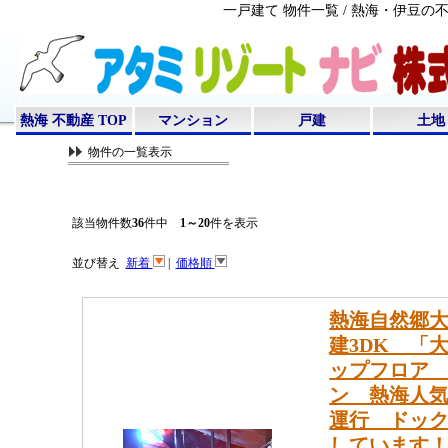
一戸建て 物件一覧 / 熱海・伊豆
熱海 不動産 TOP
マンション
戸建
土地
物件の一覧表示
該当物件数
36
件中
1～20
件を表示
並び替え
新着
|
価格順
熱海自然郷
建3DK 「
ップフロア
ン 熱海人気
運行 ドッ
しています