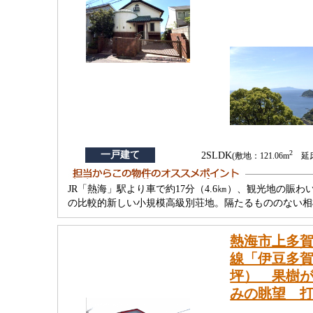
2
一戸建て
2SLDK
(敷地：121.06m
延床：
JR「熱海」駅より車で約17分（4.6㎞）、観光地の賑
の比較的新しい小規模高級別荘地。隔たるもののない相
熱海市上多賀
線「伊豆多賀」
坪） 果樹
みの眺望 打