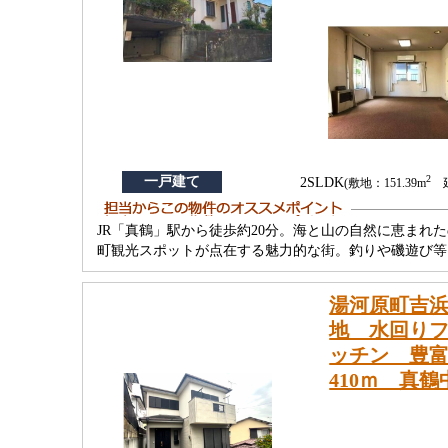
2
一戸建て
2SLDK
(敷地：151.39m
延
JR「真鶴」駅から徒歩約20分。海と山の自然に恵ま
町観光スポットが点在する魅力的な街。釣りや磯遊び等
湯河原町吉浜
地 水回りフ
ッチン 豊
410ｍ 真鶴