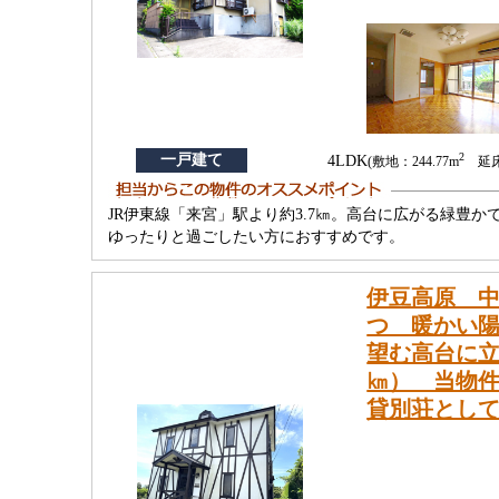
2
一戸建て
4LDK
(敷地：244.77m
延床：
JR伊東線「来宮」駅より約3.7㎞。高台に広がる緑豊
ゆったりと過ごしたい方におすすめです。
伊豆高原 中
つ 暖かい陽
望む高台に立
㎞） 当物
貸別荘とし