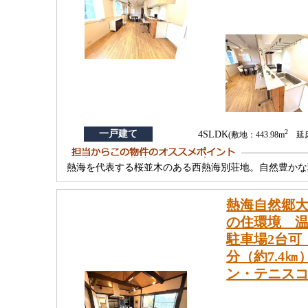
2
一戸建て
4SLDK
(敷地：443.98m
延床：
熱海を代表する桜並木のある西熱海別荘地。自然豊かな
熱海自然郷
の住環境 温
駐車場2台可
分（約7.4
ン・テニス