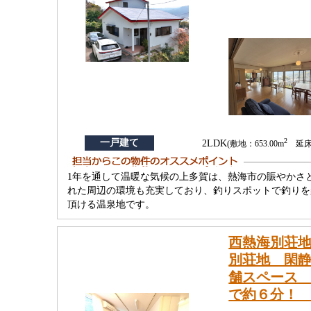
2
一戸建て
2LDK
(敷地：653.00m
延床：
1年を通して温暖な気候の上多賀は、熱海市の賑やかさ
れた周辺の環境も充実しており、釣りスポットで釣りを
頂ける温泉地です。
西熱海別荘
別荘地 閑静
舗スペース
で約６分！