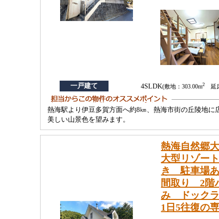
2
一戸建て
4SLDK
(敷地：303.00m
延床：
熱海駅より伊豆多賀方面へ約8㎞、熱海市街の丘陵地に
美しい山景色を望みます。
熱海自然郷
大型リゾート
き 駐車場
間取り 2階
み ドック
1日5往復の