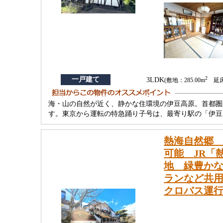
2
一戸建て
3LDK
(敷地：285.00m
延床：
海・山の自然が近く、静かな住環境の伊豆高原。首都圏
す。東京から運転の特急踊り子号は、最寄り駅の「伊豆
熱海自然郷 
可能 JR「
地 緑豊か
ランなど共用
クロバス運