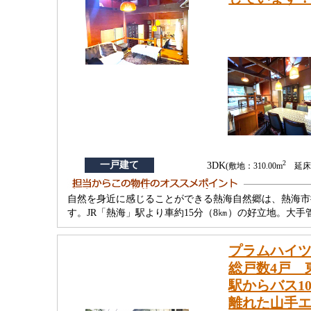
2
一戸建て
3DK
(敷地：310.00m
延床：
自然を身近に感じることができる熱海自然郷は、熱海市
す。JR「熱海」駅より車約15分（8㎞）の好立地。大
プラムハイ
総戸数4戸 
駅からバス1
離れた山手