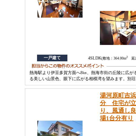
2
一戸建て
4SLDK
(敷地：364.00m
延床
熱海駅より伊豆多賀方面へ8㎞、熱海市街の丘陵に広が
る美しい山景色、眼下に広がる相模湾を望みます。別荘
湯河原町吉浜
分 住宅が
り、風通し
場1台分有り