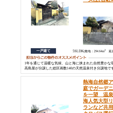
2
一戸建て
5SLDK
(敷地：294.64m
延床：
1年を通じて温暖な気候、山と海に挟まれた自然豊かな
高島屋が分譲した総区画数140の天然温泉付き分譲地で
熱海自然郷ア
庭でガーデ
を一望 温泉
海人気大型
ランなど共用