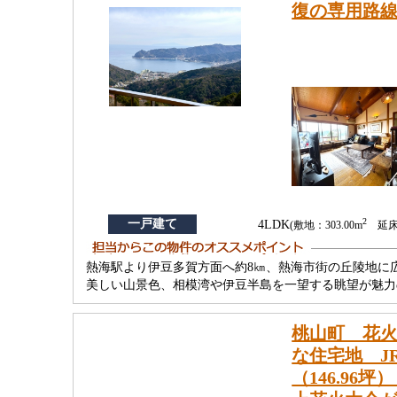
復の専用路
2
一戸建て
4LDK
(敷地：303.00m
延床：
熱海駅より伊豆多賀方面へ約8㎞、熱海市街の丘陵地に
美しい山景色、相模湾や伊豆半島を一望する眺望が魅力
桃山町 花火
な住宅地 J
（146.9