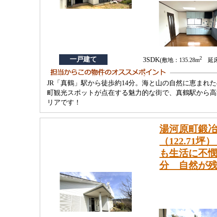
2
一戸建て
3SDK
(敷地：135.28m
延床：
JR「真鶴」駅から徒歩約14分。海と山の自然に恵ま
町観光スポットが点在する魅力的な街で、真鶴駅から高
リアです！
湯河原町鍛冶
（122.7
も生活に不憫
分 自然が