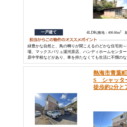
2
一戸建て
4LDK
(敷地：406.66m
延
緑豊かな自然と、鳥の囀りが聞こえるのどかな住宅街～
場、マックスバリュ湯河原店、ハンディホームセンター
原中学校などがあり、車を持たなくても生活に不憫のな
熱海市青葉町
S シャッタ
徒歩約2分と