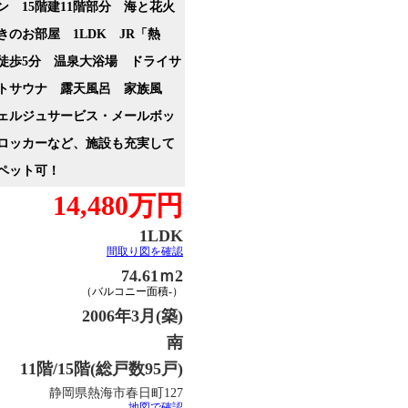
ン 15階建11階部分 海と花火
きのお部屋 1LDK JR「熱
徒歩5分 温泉大浴場 ドライサ
トサウナ 露天風呂 家族風
ェルジュサービス・メールボッ
ロッカーなど、施設も充実して
ペット可！
14,480万円
1LDK
間取り図を確認
74.61ｍ2
（バルコニー面積-）
2006年3月(築)
南
11階/15階(総戸数95戸)
静岡県熱海市春日町127
地図で確認