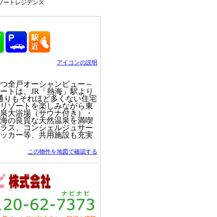
ゾートレジデンス
アイコンの説明
つ全戸オーシャンビュー～
ートは、JR「熱海」駅より
通りもそれほど多くない住宅
リゾートを楽しみながら東
泉大浴場（サウナ付き）・
海の良質な天然温泉を満喫
ラス、コンシェルジュサー
ッカー等、共用施設も充実
この物件を地図で確認する