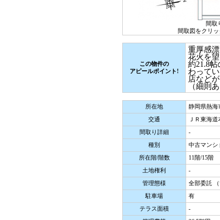
間取
間取図をクリッ
重厚感漂
花火を望
約21.
この物件の
わってい
アピールポイント!
店などが
（細則あ
所在地
静岡県熱海市
交通
ＪＲ東海道
間取り詳細
-
種別
中古マンシ
所在階/階数
11階/15階
土地権利
-
管理態様
全部委託 
駐車場
有
テラス面積
-