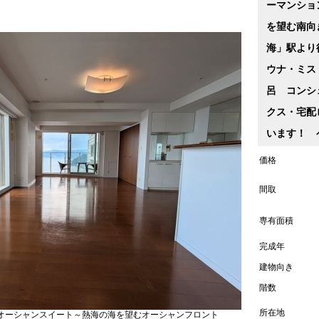
ーマンショ
を望む南向
海」駅より
ウナ・ミス
呂 コンシ
クス・宅配
います！ 
価格
間取
専有面積
完成年
建物向き
階数
所在地
オーシャンスイート～熱海の海を望むオーシャンフロント