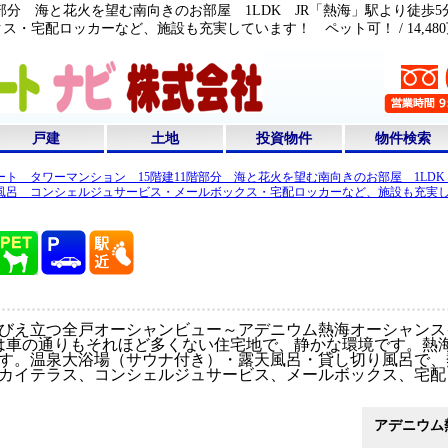
階部分 海と花火を望む南向きのお部屋 1LDK JR「熱海」駅より徒
・宅配ロッカーなど、施設も充実しています！ ペット可！ / 14,4
戸建
土地
投資物件
物件検索
ト タワーマンション 15階建11階部分 海と花火を望む南向きのお部屋 1LDK
風呂 コンシェルジュサービス・メールボックス・宅配ロッカーなど、施設も充実
え立つ全戸オーシャンビュー～アデニウム熱海オーシャンスイ
は車の通りもそれほど多くない住宅地で、静かな環境です。熱
す。温泉大浴場（サウナ付き）・露天風呂・貸し切り風呂で、
カイテラス、コンシェルジュサービス、メールボックス、宅配
アデニウム