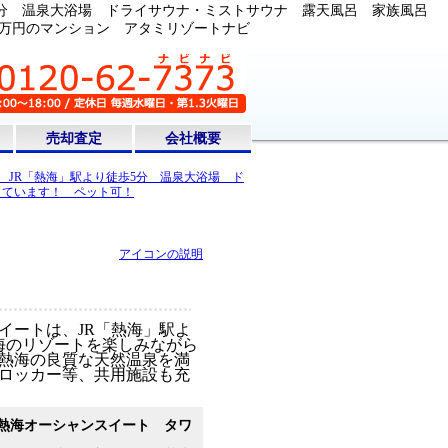
歩5分 温泉大浴場 ドライサウナ・ミストサウナ 露天風呂 家族風呂
80万円のマンション アタミリゾートナビ
売却査定
会社概要
 JR「熱海」駅より徒歩5分 温泉大浴場 ド
しています！ ペット可！
アイコンの説明
ートは、JR「熱海」駅よ
海のリゾートを楽しみながら
熱海の良質な天然温泉を満
ロッカー等、共用施設も充
熱海オーシャンスイート タワ