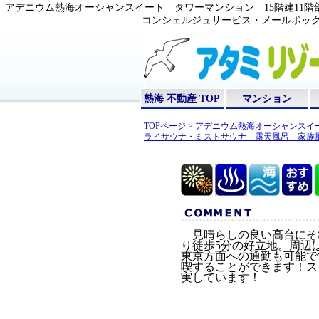
アデニウム熱海オーシャンスイート タワーマンション 15階建11
コンシェルジュサービス・メールボックス
熱海 不動産 TOP
マンション
TOPページ
>
アデニウム熱海オーシャンスイー
ライサウナ・ミストサウナ 露天風呂 家族
見晴らしの良い高台にそび
り徒歩5分の好立地。周辺
東京方面への通勤も可能で
喫することができます！ス
実しています！