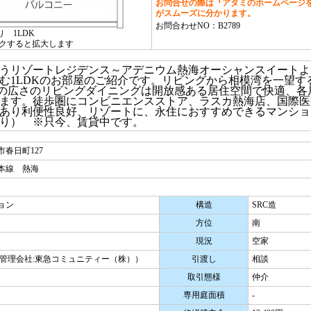
お問合せの際は『アタミのホームページを
がスムーズに分かります。
お問合わせNO：B2789
り 1LDK
クすると拡大します
うリゾートレジデンス～アデニウム熱海オーシャンスイートより
む1LDKのお部屋のご紹介です。リビングから相模湾を一望す
8帖の広さのリビングダイニングは開放感ある居住空間で快適、
ます。徒歩圏にコンビニエンスストア、ラスカ熱海店、国際医
あり利便性良好、リゾートに、永住におすすめできるマンショ
り） ※只今、賃貸中です。
春日町127
本線 熱海
ョン
構造
SRC造
方位
南
現況
空家
（管理会社:東急コミュニティー（株））
引渡し
相談
取引態様
仲介
専用庭面積
-