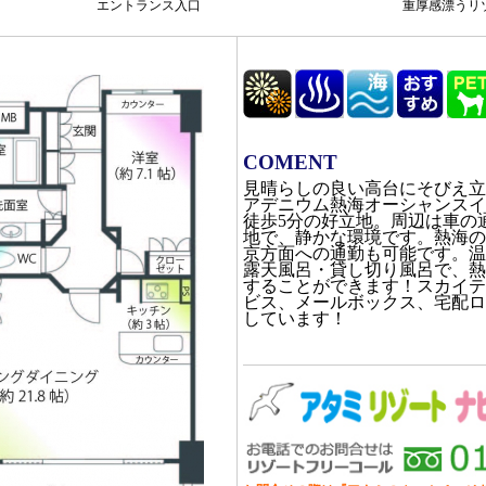
エントランス入口
重厚感漂うリ
COMENT
見晴らしの良い高台にそびえ立
アデニウム熱海オーシャンスイ
徒歩5分の好立地。周辺は車の
地で、静かな環境です。熱海の
京方面への通勤も可能です。温
露天風呂・貸し切り風呂で、熱
することができます！スカイテ
ビス、メールボックス、宅配ロ
しています！