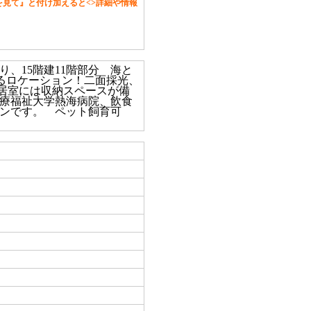
見て』と付け加えると<>詳細や情報
、15階建11階部分 海と
るロケーション！二面採光、
各居室には収納スペースが備
療福祉大学熱海病院、飲食
ンです。 ペット飼育可