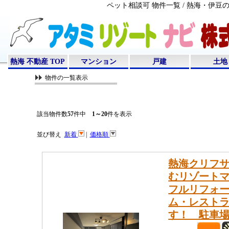
ペット相談可 物件一覧 / 熱海・伊
熱海 不動産 TOP
マンション
戸建
土地
物件の一覧表示
該当物件数
57
件中
1～20
件を表示
並び替え
新着
|
価格順
熱海クリフサ
むリゾートマ
フルリフォ
ム・レスト
す！ 駐車場