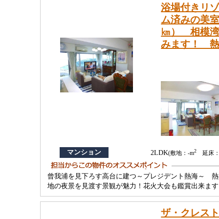
浴場付きリゾ
ム済みの美室
㎞） 相模
みます！ 
2
マンション
2LDK
(敷地：-m
延床：8
曾我浦を見下ろす高台に建つ～プレジデント熱海～ 熱海
地の夜景を見渡す景観が魅力！花火大会も鑑賞出来ます
ザ・クレスト