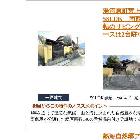
湯河原町宮上
5SLDK 
帖のリビン
ースは2台駐
2
一戸建て
5SLDK
(敷地：294.64m
延床：
1年を通じて温暖な気候、山と海に挟まれた自然豊かな
高島屋が分譲した総区画数140の天然温泉付き分譲地で
熱海自然郷ア