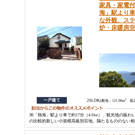
家具・家電付
海」駅より車
な外観、ス
炉・床暖房
2
一戸建て
2SLDK
(敷地：121.06m
延床：
JR「熱海」駅より車で約17分（4.6㎞）、観光地の賑
の比較的新しい小規模高級別荘地。隔たるもののない相