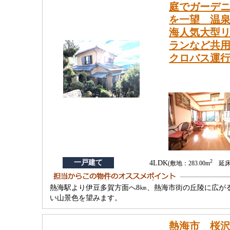
庭でガーデ
を一望 温泉
海人気大型
ランなど共用
クロバス運
2
一戸建て
4LDK
(敷地：283.00m
延床：
熱海駅より伊豆多賀方面へ8㎞、熱海市街の丘陵に広が
い山景色を望みます。
熱海市 桜沢