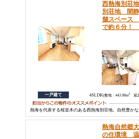
西熱海別荘
別荘地 閑静
舗スペース
で約６分！
2
一戸建て
4SLDK
(敷地：443.98m
延床：
熱海を代表する桜並木のある西熱海別荘地。自然豊かな
熱海自然郷
の住環境 温