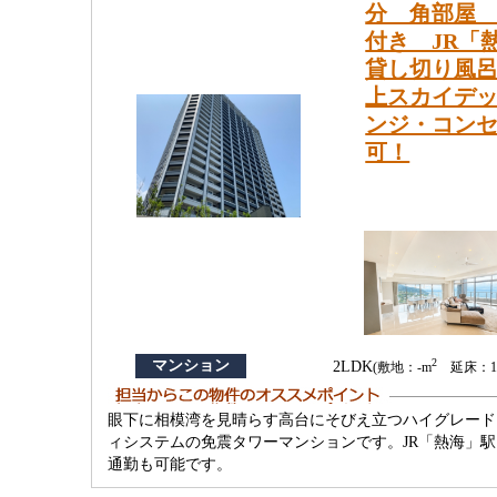
分 角部屋 
付き JR「
貸し切り風
上スカイデ
ンジ・コン
可！
2
マンション
2LDK
(敷地：-m
延床：15
眼下に相模湾を見晴らす高台にそびえ立つハイグレード
ィシステムの免震タワーマンションです。JR「熱海」
通勤も可能です。