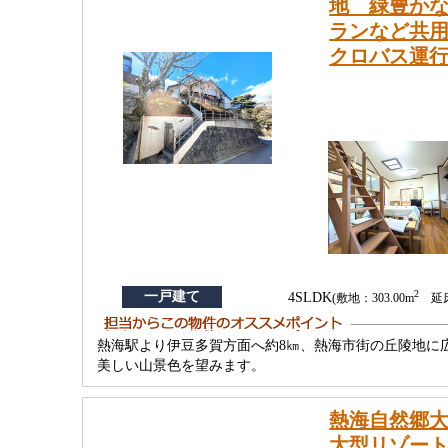
地 緑豊か
ランなど共用
クロバス運
2
一戸建て
4SLDK
(敷地：303.00m
延床：
熱海駅より伊豆多賀方面へ約8㎞、熱海市街の丘陵地に
美しい山景色を望みます。
熱海自然郷
大型リゾート