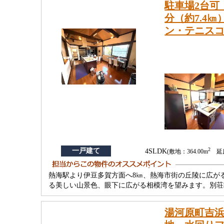
駐車場2台可
分（約7.4
ン・テニス
2
一戸建て
4SLDK
(敷地：364.00m
延床
熱海駅より伊豆多賀方面へ8㎞、熱海市街の丘陵に広が
る美しい山景色、眼下に広がる相模湾を望みます。別荘
湯河原町吉浜