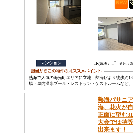
2
マンション
1R
(敷地：-m
延床：38.
熱海で人気の海光町エリアに立地。熱海駅より徒歩約
場・屋内温水プール・レストラン・ゲストルームなど、
熱海パサニ
海、花火が自
正面に望む3
大会では特
出来ます！