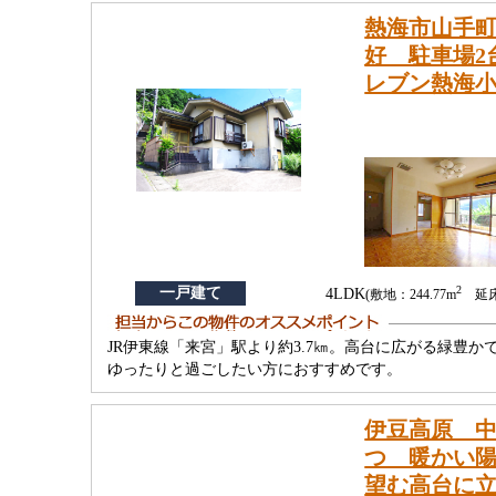
熱海市山手町
好 駐車場2
レブン熱海小
2
一戸建て
4LDK
(敷地：244.77m
延床：
JR伊東線「来宮」駅より約3.7㎞。高台に広がる緑豊
ゆったりと過ごしたい方におすすめです。
伊豆高原 中
つ 暖かい陽
望む高台に立