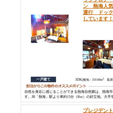
ン 熱海人気
運行 ドッ
しています
2
一戸建て
3DK
(敷地：310.00m
延床：
自然を身近に感じることができる熱海自然郷は、熱海市
す。JR「熱海」駅より車約15分（8㎞）の好立地。大
プレジデン