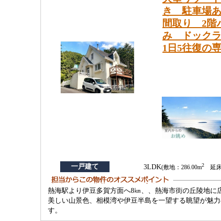
き 駐車場
間取り 2階
み ドック
1日5往復の
2
一戸建て
3LDK
(敷地：286.00m
延床：
熱海駅より伊豆多賀方面へ8㎞、、熱海市街の丘陵地に
美しい山景色、相模湾や伊豆半島を一望する眺望が魅力
す。