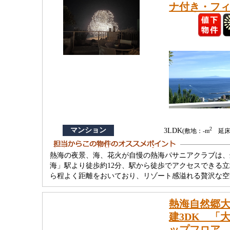
ナ付き・フ
2
マンション
3LDK
(敷地：-m
延床：
熱海の夜景、海、花火が自慢の熱海パサニアクラブは、
海」駅より徒歩約12分、駅から徒歩でアクセスできる
ら程よく距離をおいており、リゾート感溢れる贅沢な空
熱海自然郷
建3DK 「
ップフロア