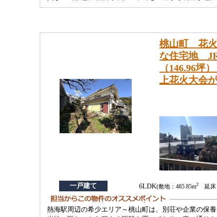
桃山町 花火
な住宅地 J
（146.9
上花火大会
2
一戸建て
6LDK
(敷地：485.85m
延床：1
熱海駅周辺の希少エリア～桃山町は、別荘や企業の保養