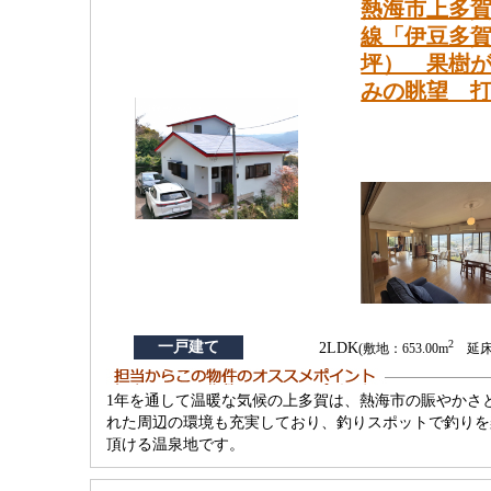
熱海市上多賀
線「伊豆多賀」
坪） 果樹
みの眺望 打
2
一戸建て
2LDK
(敷地：653.00m
延床：
1年を通して温暖な気候の上多賀は、熱海市の賑やかさ
れた周辺の環境も充実しており、釣りスポットで釣りを
頂ける温泉地です。