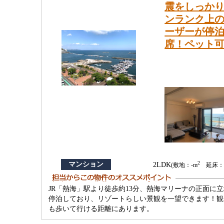
震をしっか
ンランク上
ーザーが停
席！ペット
2
マンション
2LDK
(敷地：-m
延床：6
JR「熱海」駅より徒歩約13分、熱海マリーナの正面
停泊しており、リゾートらしい景観を一望できます！観
も歩いて行ける距離にあります。