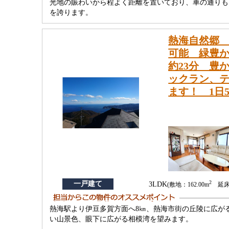
光地の賑わいから程よく距離を置いており、車の通りも
を誇ります。
熱海自然郷 
可能 緑豊か
約23分 豊
ックラン、
ます！ 1日
2
一戸建て
3LDK
(敷地：162.00m
延床：
熱海駅より伊豆多賀方面へ8㎞、熱海市街の丘陵に広が
い山景色、眼下に広がる相模湾を望みます。