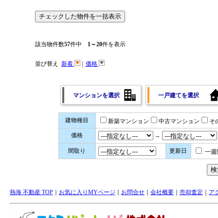
該当物件数
57
件中
1～20
件を表示
並び替え
新着
|
価格
マンションを選択
一戸建てを選択
建物種目
新築マンション
中古マンション
そ
価格
～
間取り
更新日
一週
熱海 不動産 TOP
｜
お気に入りMYページ
｜
お問合せ
｜
会社概要
｜
売却査定
｜
ア