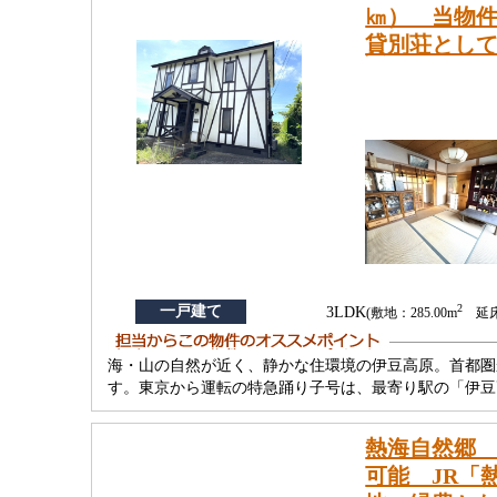
㎞） 当物
貸別荘とし
2
一戸建て
3LDK
(敷地：285.00m
延床：
海・山の自然が近く、静かな住環境の伊豆高原。首都圏
す。東京から運転の特急踊り子号は、最寄り駅の「伊豆
熱海自然郷 
可能 JR「