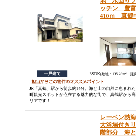
地 水回りフ
ッチン 豊
410ｍ 真鶴
2
一戸建て
3SDK
(敷地：135.28m
延床：
JR「真鶴」駅から徒歩約14分。海と山の自然に恵ま
町観光スポットが点在する魅力的な街で、真鶴駅から高
リアです！
レーベン熱海
大浴場付きリ
階部分 海と