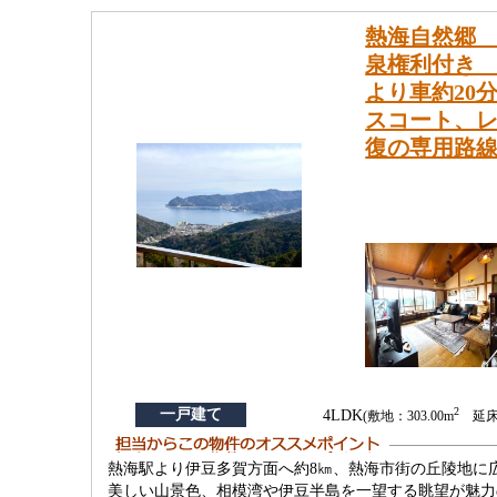
熱海自然郷 
泉権利付き 
より車約20
スコート、レ
復の専用路
2
一戸建て
4LDK
(敷地：303.00m
延床：
熱海駅より伊豆多賀方面へ約8㎞、熱海市街の丘陵地に
美しい山景色、相模湾や伊豆半島を一望する眺望が魅力