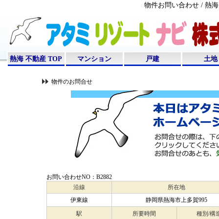
物件お問い合わせ / 
熱海 不動産 TOP
マンション
戸建
土地
物件のお問合せ
お問い合わせNO：B2882
沿線
所在地
伊東線
静岡県熱海市上多賀995
駅
所要時間
種別/構