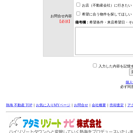
お店（不動産会社）に行きたい
希望に合う物件を探してほしい
お問合せ内容
【必須】
備考欄：
希望条件・来店希望日・そ
入力した内容を記憶
個人
必ず同
熱海 不動産 TOP
｜
お気に入りMYページ
｜
お問合せ
｜
会社概要
｜
売却査定
｜
ア