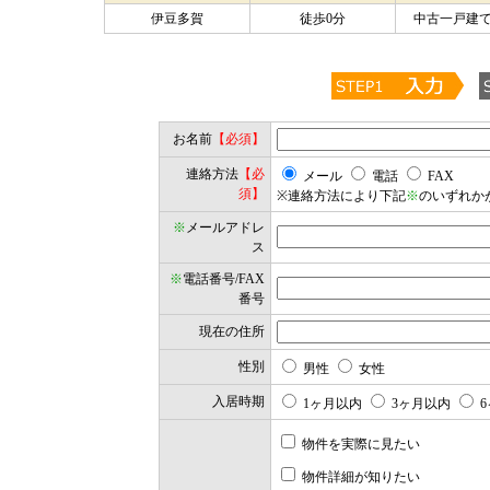
伊豆多賀
徒歩0分
中古一戸建て
お名前
【必須】
連絡方法
【必
メール
電話
FAX
須】
※連絡方法により下記
※
のいずれか
※
メールアドレ
ス
※
電話番号/FAX
番号
現在の住所
性別
男性
女性
入居時期
1ヶ月以内
3ヶ月以内
6
物件を実際に見たい
物件詳細が知りたい