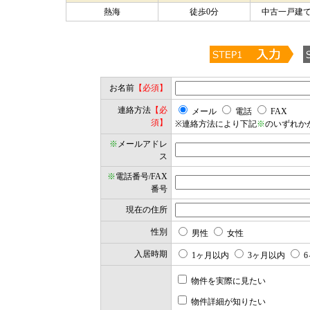
熱海
徒歩0分
中古一戸建て
お名前
【必須】
連絡方法
【必
メール
電話
FAX
須】
※連絡方法により下記
※
のいずれか
※
メールアドレ
ス
※
電話番号/FAX
番号
現在の住所
性別
男性
女性
入居時期
1ヶ月以内
3ヶ月以内
6
物件を実際に見たい
物件詳細が知りたい