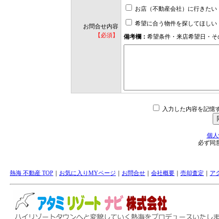
お店（不動産会社）に行きたい
希望に合う物件を探してほしい
お問合せ内容
【必須】
備考欄：
希望条件・来店希望日・そ
入力した内容を記憶
個人
必ず同
熱海 不動産 TOP
｜
お気に入りMYページ
｜
お問合せ
｜
会社概要
｜
売却査定
｜
ア