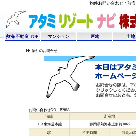
物件お問い合わせ / 
熱海 不動産 TOP
マンション
戸建
土地
物件のお問合せ
お問い合わせNO：B2883
沿線
所在地
ＪＲ東海道本線
静岡県熱海市上多賀1065
駅
所要時間
種別/構