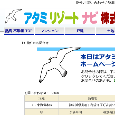
物件お問い合わせ / 
熱海 不動産 TOP
マンション
戸建
土地
物件のお問合せ
お問い合わせNO：B2876
沿線
所在地
ＪＲ東海道本線
神奈川県足柄下郡湯河原町吉浜57
駅
所要時間
種別/構