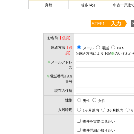
真鶴
徒歩14分
中古一戸建て
お名前
【必須】
連絡方法
【必
メール
電話
FAX
須】
※連絡方法により下記
※
のいずれか
※
メールアドレ
ス
※
電話番号/FAX
番号
現在の住所
性別
男性
女性
入居時期
1ヶ月以内
3ヶ月以内
6
物件を実際に見たい
物件詳細が知りたい