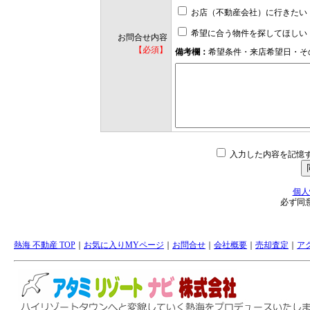
お店（不動産会社）に行きたい
希望に合う物件を探してほしい
お問合せ内容
【必須】
備考欄：
希望条件・来店希望日・そ
入力した内容を記憶
個人
必ず同
熱海 不動産 TOP
｜
お気に入りMYページ
｜
お問合せ
｜
会社概要
｜
売却査定
｜
ア