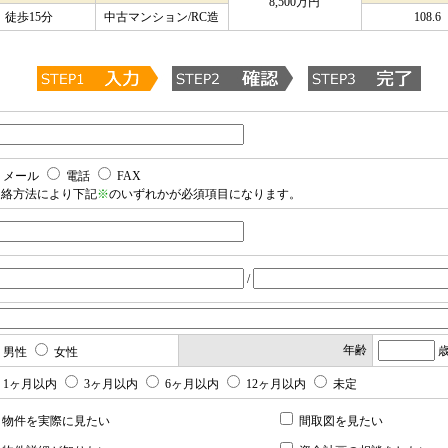
8,500万円
徒歩15分
中古マンション/RC造
108.6
メール
電話
FAX
連絡方法により下記
※
のいずれかが必須項目になります。
/
年齢
男性
女性
1ヶ月以内
3ヶ月以内
6ヶ月以内
12ヶ月以内
未定
物件を実際に見たい
間取図を見たい