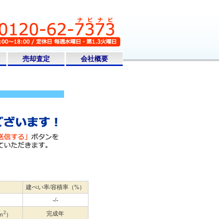
売却査定
会社概要
建ぺい率/容積率（%）
-/-
2
完成年
ｍ
）