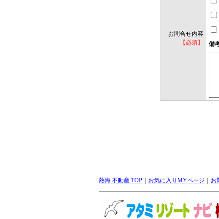
お問合せ内容
【必須】
備
熱海 不動産 TOP
｜
お気に入りMYページ
｜
お