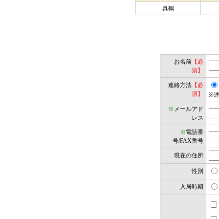
真鶴
お名前
【必
須】
連絡方法
【必
須】
※
※
メールアド
レス
※
電話番
号/FAX番号
現在の住所
性別
入居時期