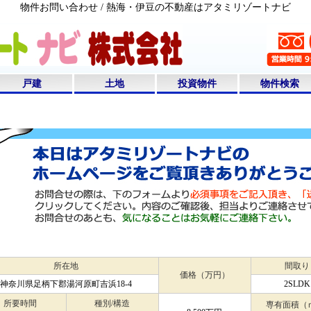
物件お問い合わせ / 熱海・伊豆の不動産はアタミリゾートナビ
戸建
土地
投資物件
物件検索
所在地
間取り
価格（万円）
神奈川県足柄下郡湯河原町吉浜18-4
2SLDK
所要時間
種別/構造
専有面積（