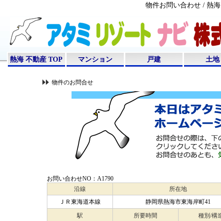
物件お問い合わせ / 
熱海 不動産 TOP
マンション
戸建
土地
物件のお問合せ
お問い合わせNO：A1790
沿線
所在地
ＪＲ東海道本線
静岡県熱海市東海岸町41
駅
所要時間
種別/構