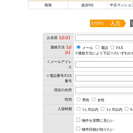
熱海
徒歩9分
中古マンション
お名前
【必須】
連絡方法
【必
メール
電話
FAX
須】
※連絡方法により下記
※
のいずれか
※
メールアドレ
ス
※
電話番号/FAX
番号
現在の住所
性別
男性
女性
入居時期
1ヶ月以内
3ヶ月以内
6
物件を実際に見たい
物件詳細が知りたい