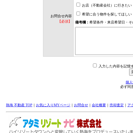
お店（不動産会社）に行きたい
希望に合う物件を探してほしい
お問合せ内容
【必須】
備考欄：
希望条件・来店希望日・そ
入力した内容を記憶
個人
必ず同
熱海 不動産 TOP
｜
お気に入りMYページ
｜
お問合せ
｜
会社概要
｜
売却査定
｜
ア