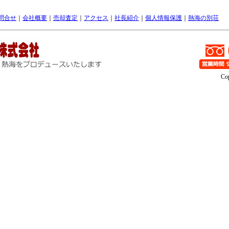
問合せ
｜
会社概要
｜
売却査定
｜
アクセス
｜
社長紹介
｜
個人情報保護
｜
熱海の別荘
Cop