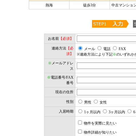
熱海
徒歩3分
中古マンション/
お名前
【必須】
連絡方法
【必
メール
電話
FAX
須】
※連絡方法により下記
※
のいずれか
※
メールアドレ
ス
※
電話番号/FAX
番号
現在の住所
性別
男性
女性
入居時期
1ヶ月以内
3ヶ月以内
6
物件を実際に見たい
物件詳細が知りたい