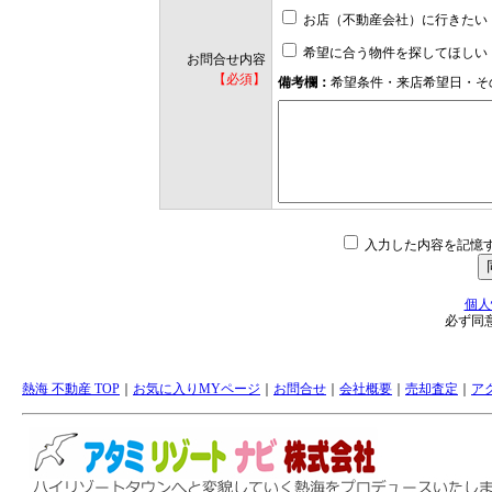
お店（不動産会社）に行きたい
希望に合う物件を探してほしい
お問合せ内容
【必須】
備考欄：
希望条件・来店希望日・そ
入力した内容を記憶
個人
必ず同
熱海 不動産 TOP
｜
お気に入りMYページ
｜
お問合せ
｜
会社概要
｜
売却査定
｜
ア