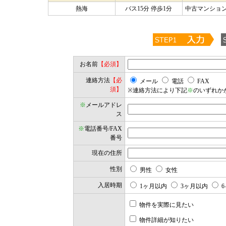
熱海
バス15分 停歩1分
中古マンション/
お名前
【必須】
連絡方法
【必
メール
電話
FAX
須】
※連絡方法により下記
※
のいずれか
※
メールアドレ
ス
※
電話番号/FAX
番号
現在の住所
性別
男性
女性
入居時期
1ヶ月以内
3ヶ月以内
6
物件を実際に見たい
物件詳細が知りたい