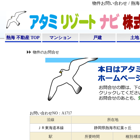
物件お問い合わせ / 
熱海 不動産 TOP
マンション
戸建
土地
物件のお問合せ
お問い合わせNO：A1717
沿線
所在地
ＪＲ東海道本線
静岡県熱海市紅葉ヶ丘
駅
所要時間
種別/構