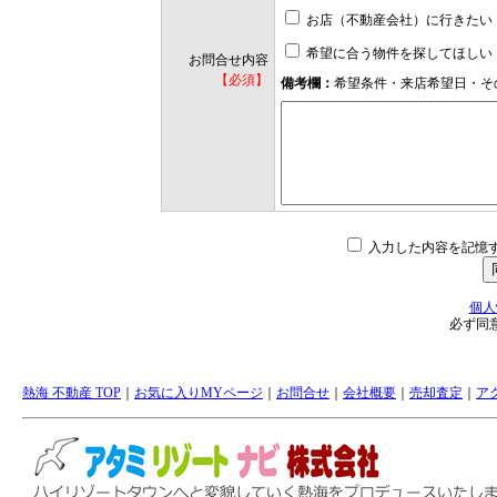
お店（不動産会社）に行きたい
希望に合う物件を探してほしい
お問合せ内容
【必須】
備考欄：
希望条件・来店希望日・そ
入力した内容を記憶
個人
必ず同
熱海 不動産 TOP
｜
お気に入りMYページ
｜
お問合せ
｜
会社概要
｜
売却査定
｜
ア