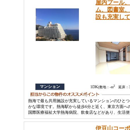
屋内プール
ム、図書室
設も充実し
2
マンション
1DK
(敷地：-m
延床：39
熱海で最も共用施設が充実しているマンションのひとつ
かな環境です。熱海駅から徒歩6分と近く、東京方面へ
国際医療福祉大学熱海病院、飲食店などがあり、生活便
伊豆山コーポ