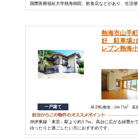
国際医療福祉大学熱海病院、飲食店などがあり、生活便
熱海市山手町
好 駐車場2
レブン熱海小
2
一戸建て
4LDK
(敷地：244.77m
延床：
JR伊東線「来宮」駅より約3.7㎞。高台に広がる緑豊
ゆったりと過ごしたい方におすすめです。