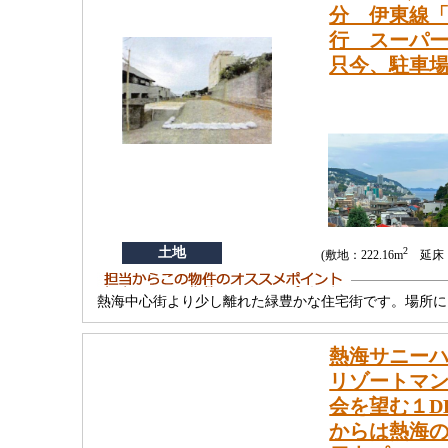
分 伊東線「
行 スーパ
只今、駐車場
土地
2
(敷地：222.16m
延床：
熱海中心街より少し離れた緑豊かな住宅街です。場所に
熱海サニー
リゾートマ
会を望む１D
からは熱海