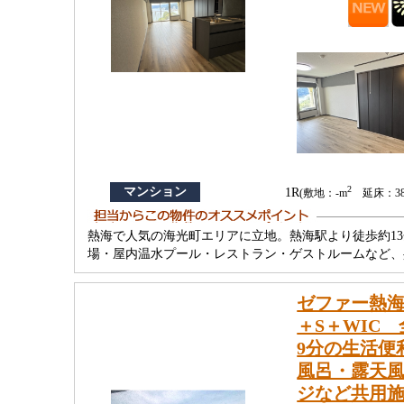
2
マンション
1R
(敷地：-m
延床：38.
熱海で人気の海光町エリアに立地。熱海駅より徒歩約
場・屋内温水プール・レストラン・ゲストルームなど、
ゼファー熱海
＋S＋WIC
9分の生活便
風呂・露天
ジなど共用