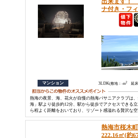
出来ます！
ナ付き・フ
2
マンション
3LDK
(敷地：-m
延床：
熱海の夜景、海、花火が自慢の熱海パサニアクラブは、
海」駅より徒歩約12分、駅から徒歩でアクセスできる
ら程よく距離をおいており、リゾート感溢れる贅沢な空
熱海市桜木
222.16㎡