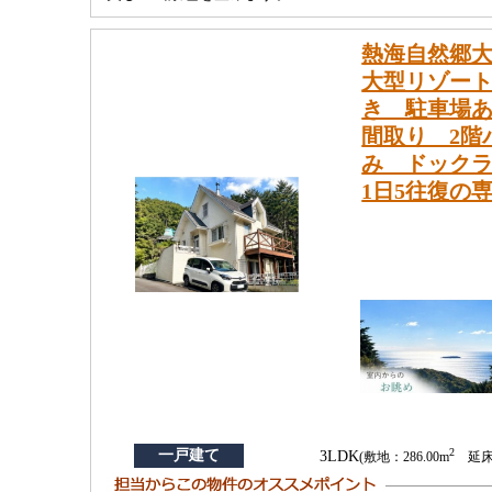
熱海自然郷
大型リゾート
き 駐車場
間取り 2階
み ドック
1日5往復の
2
一戸建て
3LDK
(敷地：286.00m
延床：