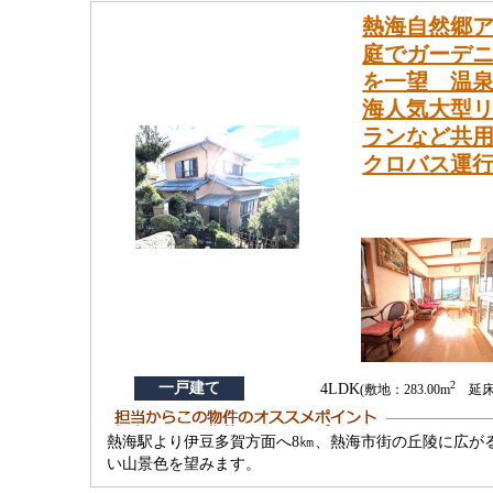
熱海自然郷ア
庭でガーデ
を一望 温泉
海人気大型
ランなど共用
クロバス運
2
一戸建て
4LDK
(敷地：283.00m
延床：
熱海駅より伊豆多賀方面へ8㎞、熱海市街の丘陵に広が
い山景色を望みます。