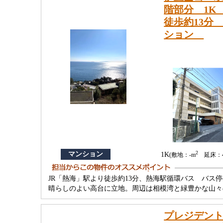
階部分 1K
徒歩約13分
ション
2
マンション
1K
(敷地：-m
延床：40
JR「熱海」駅より徒歩約13分、熱海駅循環バス バス
晴らしのよい高台に立地。周辺は相模湾と緑豊かな山々
プレジデン