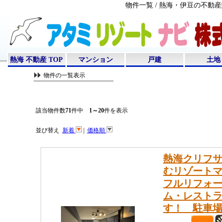
物件一覧 / 熱海・伊豆の不
熱海 不動産 TOP
マンション
戸建
土地
物件の一覧表示
該当物件数
71
件中
1～20
件を表示
並び替え
新着
|
価格順
熱海クリフサ
むリゾートマ
フルリフォ
ム・レスト
す！ 駐車場