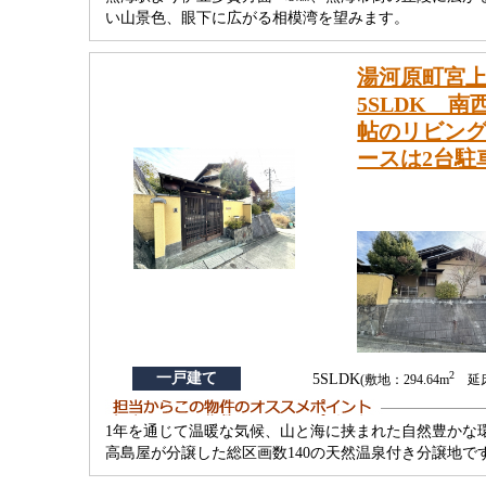
い山景色、眼下に広がる相模湾を望みます。
湯河原町宮上
5SLDK 
帖のリビン
ースは2台駐
2
一戸建て
5SLDK
(敷地：294.64m
延床：
1年を通じて温暖な気候、山と海に挟まれた自然豊かな
高島屋が分譲した総区画数140の天然温泉付き分譲地で