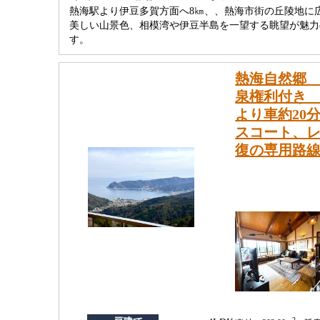
熱海駅より伊豆多賀方面へ8㎞、、熱海市街の丘陵地に
美しい山景色、相模湾や伊豆半島を一望する眺望が魅力
す。
熱海自然郷 
泉権利付き 
より車約20
スコート、レ
復の専用路
2