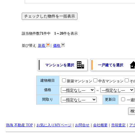
該当物件数
71
件中
1～20
件を表示
並び替え
新着
|
価格
マンションを選択
一戸建てを選択
建物種目
新築マンション
中古マンション
そ
価格
～
間取り
更新日
一週
熱海 不動産 TOP
｜
お気に入りMYページ
｜
お問合せ
｜
会社概要
｜
売却査定
｜
ア