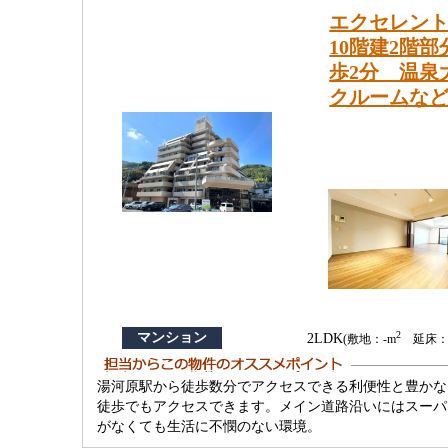
エクセレン
10階建2階
歩2分 温泉
クルームな
2
マンション
2LDK
(敷地：-m
延床：59
湯河原駅から徒歩数分でアクセスできる利便性と豊かな
徒歩でもアクセスできます。メイン道路沿いにはスーパ
がなくても生活に不憫のない環境。