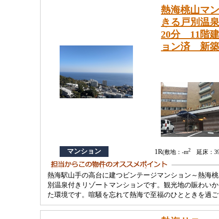
熱海桃山マ
きる戸別温泉
20分 11
ョン済 新
2
マンション
1R
(敷地：-m
延床：39.
熱海駅山手の高台に建つビンテージマンション～熱海桃
別温泉付きリゾートマンションです。観光地の賑わいか
た環境です。喧騒を忘れて熱海で至福のひとときを過ご