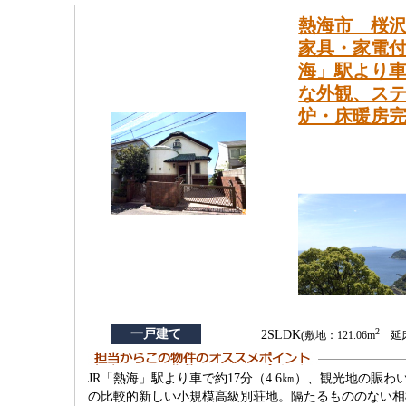
熱海市 桜沢
家具・家電付
海」駅より車
な外観、ス
炉・床暖房
2
一戸建て
2SLDK
(敷地：121.06m
延床：
JR「熱海」駅より車で約17分（4.6㎞）、観光地の賑
の比較的新しい小規模高級別荘地。隔たるもののない相