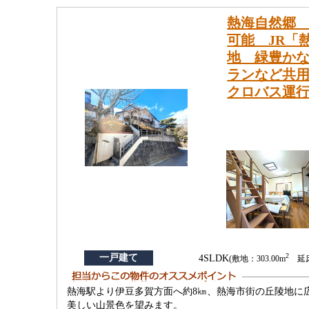
熱海自然郷 
可能 JR「
地 緑豊か
ランなど共用
クロバス運
2
一戸建て
4SLDK
(敷地：303.00m
延床：
熱海駅より伊豆多賀方面へ約8㎞、熱海市街の丘陵地に
美しい山景色を望みます。