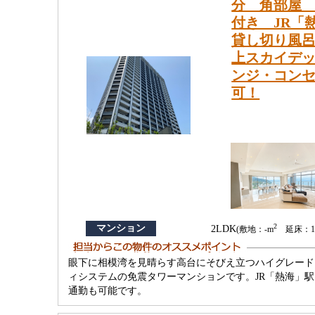
分 角部屋 
付き JR「
貸し切り風
上スカイデ
ンジ・コン
可！
2
マンション
2LDK
(敷地：-m
延床：15
眼下に相模湾を見晴らす高台にそびえ立つハイグレード
ィシステムの免震タワーマンションです。JR「熱海」
通勤も可能です。