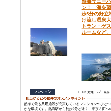
熱海サニー
ン！ 海を望
歩5分の好立
け流し温泉
トラン・ゲ
ルームなど
2
マンション
1LDK
(敷地：-m
延床：
熱海で最も共用施設が充実しているマンションのひとつ
かな環境です。熱海駅から徒歩7分と近く、東京方面へ