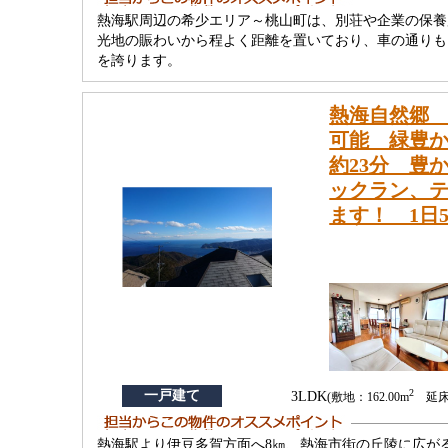
熱海駅周辺の希少エリア～桃山町は、別荘や企業の保養
光地の賑わいから程よく距離を置いており、車の通りも
を誇ります。
熱海自然郷 
可能 緑豊か
約23分 豊
ックラン、
ます！ 1日
2
一戸建て
3LDK
(敷地：162.00m
延床：
熱海駅より伊豆多賀方面へ8㎞、熱海市街の丘陵に広が