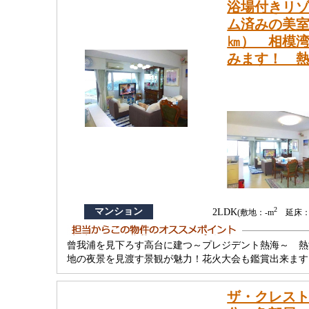
浴場付きリゾ
ム済みの美室
㎞） 相模
みます！ 
2
マンション
2LDK
(敷地：-m
延床：8
曾我浦を見下ろす高台に建つ～プレジデント熱海～ 熱海
地の夜景を見渡す景観が魅力！花火大会も鑑賞出来ます
ザ・クレスト