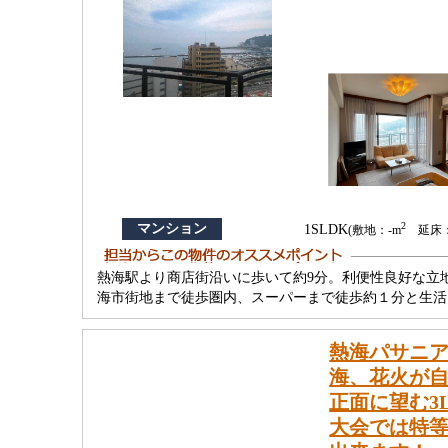
2
マンション
1SLDK
(敷地：-m
延床：6
熱海駅より商店街沿いに歩いて約9分。利便性良好な立
海市街地まで徒歩圏内、スーパーまで徒歩約１分と生活
熱海パサニ
海、花火が自
正面に望む3
大会では特