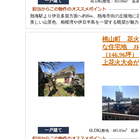
一戸建て
4LDK
(敷地：303.00m
延床：
熱海駅より伊豆多賀方面へ約8㎞、熱海市街の丘陵地に
美しい山景色、相模湾や伊豆半島を一望する眺望が魅力
桃山町 花火
な住宅地 J
（146.9
上花火大会
2
一戸建て
6LDK
(敷地：485.85m
延床：1