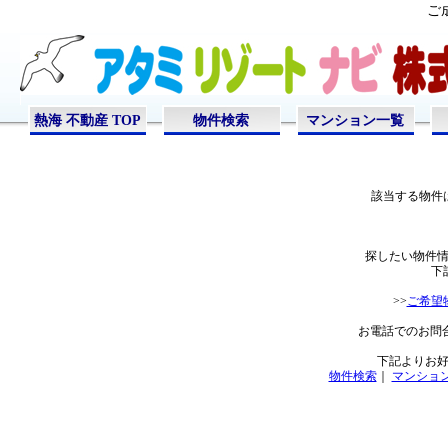
ご
熱海 不動産 TOP
物件検索
マンション一覧
該当する物件
探したい物件
下
>>
ご希望
お電話でのお問合せは
下記よりお
物件検索
｜
マンショ