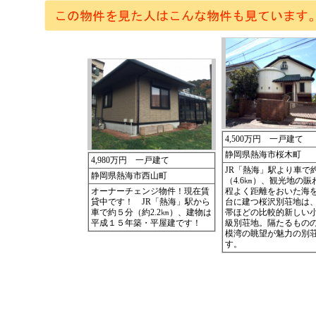
4,500万円 一戸建て
静岡県熱海市桜木町
4,980万円 一戸建て
JR「熱海」駅より車で約
静岡県熱海市西山町
（4.6㎞）、観光地の賑
オーナーチェンジ物件！現在賃
程よく距離をおいた海
貸中です！ JR「熱海」駅から
台に建つ桜沢別荘地は、
車で約５分（約2.2㎞）、建物は
帯ほどの比較的新しい
平成１５年築・平屋建です！
級別荘地。隔たるもの
模湾の眺望が魅力の別
す。