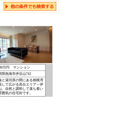
,480万円 マンション
岡県熱海市伊豆山742
海と湯河原の間にある相模湾
面して広がる高台エリア～伊
山。自然と調和して落ち着い
雰囲気の住宅街です。