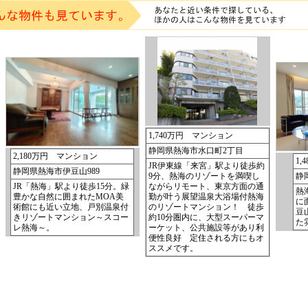
1,740万円 マンション
静岡県熱海市水口町2丁目
2,180万円 マンション
1
JR伊東線「来宮」駅より徒歩約
静岡県熱海市伊豆山989
9分、熱海のリゾートを満喫し
静
JR「熱海」駅より徒歩15分。緑
ながらリモート、東京方面の通
熱
豊かな自然に囲まれたMOA美
勤が叶う展望温泉大浴場付熱海
に
術館にも近い立地、戸別温泉付
のリゾートマンション！ 徒歩
豆
きリゾートマンション～スコー
約10分圏内に、大型スーパーマ
た
レ熱海～。
ーケット、公共施設等があり利
便性良好 定住される方にもオ
ススメです。