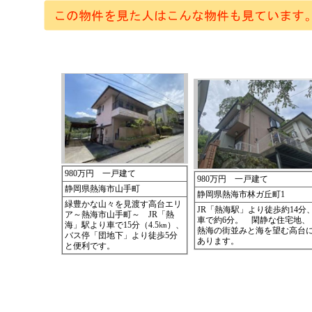
980万円 一戸建て
980万円 一戸建て
静岡県熱海市山手町
静岡県熱海市林ガ丘町1
緑豊かな山々を見渡す高台エリ
JR「熱海駅」より徒歩約14分
ア～熱海市山手町～ JR「熱
車で約6分。 閑静な住宅地、
海」駅より車で15分（4.5㎞）、
熱海の街並みと海を望む高台
バス停「団地下」より徒歩5分
あります。
と便利です。