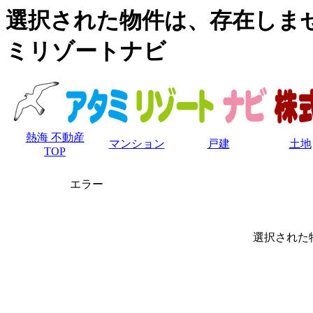
選択された物件は、存在しませ
ミリゾートナビ
熱海 不動産
マンション
戸建
土地
TOP
エラー
選択された